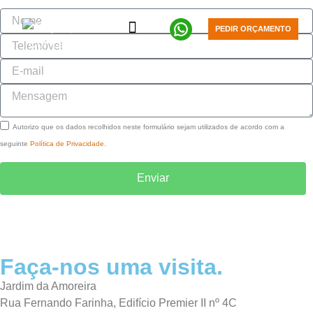
PEDIR ORÇAMENTO
MARKETING DIGITAL
DESENVOLVIMENTO SOCIAL
Autorizo que os dados recolhidos neste formulário sejam utilizados de acordo com a
seguinte
Política de Privacidade
.
Enviar
Faça-nos uma visita.
Jardim da Amoreira
Rua Fernando Farinha, Edifício Premier II nº 4C